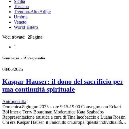
Sicilia
Toscana
Trentino-Alto Adige
Umbria
Veneto
World-Estero
Voci trovate:
2
Pagina:
1
Seminario - Antroposofia
08/06/2025
Kaspar Hauser: il dono del sacrificio per
una continuità spirituale
Antroposofia
Domenica 8 giugno 2025 – ore 9.15-19.00 Convegno con Eckart
BöHmer e Terry Boardman Moderatrice Kata Szabados
Rappresentazione artistica a cura di Tina Iacobaccio e Luana Rossin
Chi era Kaspar Hauser, il Fanciullo d’Europa, questa individualità…