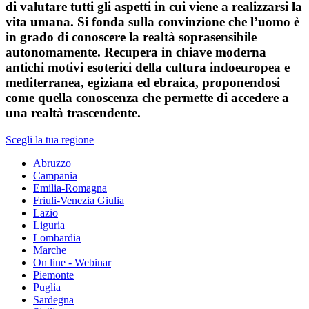
di valutare tutti gli aspetti in cui viene a realizzarsi la
vita umana. Si fonda sulla convinzione che l’uomo è
in grado di conoscere la realtà soprasensibile
autonomamente. Recupera in chiave moderna
antichi motivi esoterici della cultura indoeuropea e
mediterranea, egiziana ed ebraica, proponendosi
come quella conoscenza che permette di accedere a
una realtà trascendente.
Scegli la tua regione
Abruzzo
Campania
Emilia-Romagna
Friuli-Venezia Giulia
Lazio
Liguria
Lombardia
Marche
On line - Webinar
Piemonte
Puglia
Sardegna