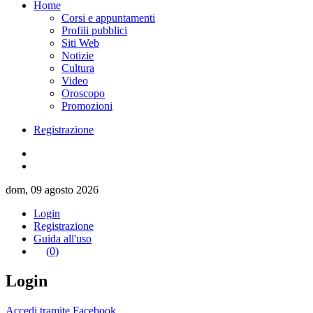
Home
Corsi e appuntamenti
Profili pubblici
Siti Web
Notizie
Cultura
Video
Oroscopo
Promozioni
Registrazione
dom, 09 agosto 2026
Login
Registrazione
Guida all'uso
(0)
Login
Accedi tramite Facebook