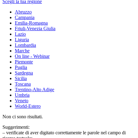
Scegli la tua regione
Abruzzo
Campania
Emilia-Romagna
Friuli-Venezia Giulia
Lazio
Liguria
Lombardia
Marche
On line - Webinar
Piemonte
Puglia
Sardegna
Sicilia
Toscana
Trentino-Alto Adige
Umbria
Veneto
World-Estero
Non ci sono risultati.
Suggerimenti:
– verificate di aver digitato correttamente le parole nel campo di