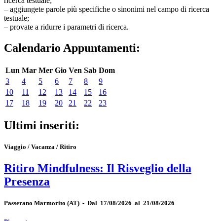
ricerca testuale;
– aggiungete parole più specifiche o sinonimi nel campo di ricerca
testuale;
– provate a ridurre i parametri di ricerca.
Calendario Appuntamenti:
Lun
Mar
Mer
Gio
Ven
Sab
Dom
3
4
5
6
7
8
9
10
11
12
13
14
15
16
17
18
19
20
21
22
23
Ultimi inseriti:
Viaggio / Vacanza / Ritiro
Ritiro Mindfulness: Il Risveglio della
Presenza
Passerano Marmorito
(AT)
-
Dal 17/08/2026 al 21/08/2026