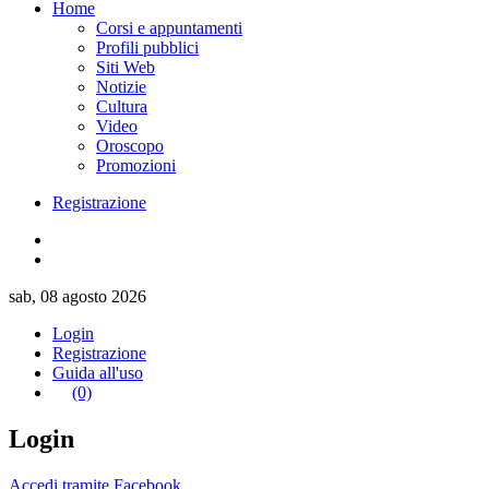
Home
Corsi e appuntamenti
Profili pubblici
Siti Web
Notizie
Cultura
Video
Oroscopo
Promozioni
Registrazione
sab, 08 agosto 2026
Login
Registrazione
Guida all'uso
(0)
Login
Accedi tramite Facebook