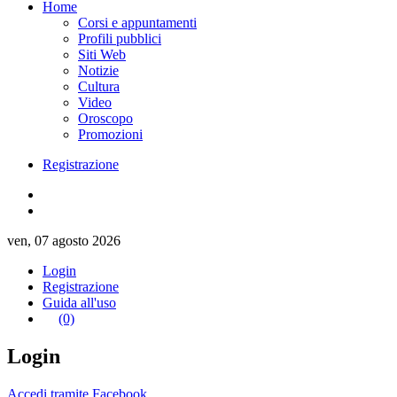
Home
Corsi e appuntamenti
Profili pubblici
Siti Web
Notizie
Cultura
Video
Oroscopo
Promozioni
Registrazione
ven, 07 agosto 2026
Login
Registrazione
Guida all'uso
(0)
Login
Accedi tramite Facebook