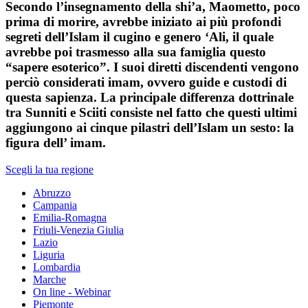
Secondo l’insegnamento della shi’a, Maometto, poco
prima di morire, avrebbe iniziato ai più profondi
segreti dell’Islam il cugino e genero ‘Ali, il quale
avrebbe poi trasmesso alla sua famiglia questo
“sapere esoterico”. I suoi diretti discendenti vengono
perciò considerati imam, ovvero guide e custodi di
questa sapienza. La principale differenza dottrinale
tra Sunniti e Sciiti consiste nel fatto che questi ultimi
aggiungono ai cinque pilastri dell’Islam un sesto: la
figura dell’ imam.
Scegli la tua regione
Abruzzo
Campania
Emilia-Romagna
Friuli-Venezia Giulia
Lazio
Liguria
Lombardia
Marche
On line - Webinar
Piemonte