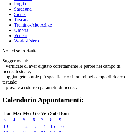
Puglia
Sardegna
Sicilia
Toscana
Trentino-Alto Adige
Umbria
Veneto
World-Estero
Non ci sono risultati.
Suggerimenti:
– verificate di aver digitato correttamente le parole nel campo di
ricerca testuale;
– aggiungete parole più specifiche o sinonimi nel campo di ricerca
testuale;
– provate a ridurre i parametri di ricerca.
Calendario Appuntamenti:
Lun
Mar
Mer
Gio
Ven
Sab
Dom
3
4
5
6
7
8
9
10
11
12
13
14
15
16