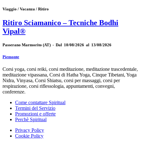
Viaggio / Vacanza / Ritiro
Ritiro Sciamanico – Tecniche Bodhi
Vipal®
Passerano Marmorito
(AT)
-
Dal 10/08/2026 al 13/08/2026
Piemonte
Corsi yoga, corsi reiki, corsi meditazione, meditazione trascedentale,
meditazione vipassana, Corsi di Hatha Yoga, Cinque Tibetani, Yoga
Nidra, Vinyasa, Corsi Shiatsu, corsi per massaggi, corsi per
respirazione, corsi riflessologia, appuntamenti, convegni,
conferenze.
Come contattare Spiritual
Termini del Servizio
Promozioni e offerte
Perchè Spiritual
Privacy Policy
Cookie Policy