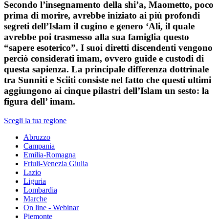
Secondo l’insegnamento della shi’a, Maometto, poco
prima di morire, avrebbe iniziato ai più profondi
segreti dell’Islam il cugino e genero ‘Ali, il quale
avrebbe poi trasmesso alla sua famiglia questo
“sapere esoterico”. I suoi diretti discendenti vengono
perciò considerati imam, ovvero guide e custodi di
questa sapienza. La principale differenza dottrinale
tra Sunniti e Sciiti consiste nel fatto che questi ultimi
aggiungono ai cinque pilastri dell’Islam un sesto: la
figura dell’ imam.
Scegli la tua regione
Abruzzo
Campania
Emilia-Romagna
Friuli-Venezia Giulia
Lazio
Liguria
Lombardia
Marche
On line - Webinar
Piemonte