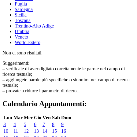
Puglia
Sardegna
Sicilia
Toscana
Trentino-Alto Adige
Umbria
Veneto
World-Estero
Non ci sono risultati.
Suggerimenti:
– verificate di aver digitato correttamente le parole nel campo di
ricerca testuale;
– aggiungete parole più specifiche o sinonimi nel campo di ricerca
testuale;
– provate a ridurre i parametri di ricerca.
Calendario Appuntamenti:
Lun
Mar
Mer
Gio
Ven
Sab
Dom
3
4
5
6
7
8
9
10
11
12
13
14
15
16