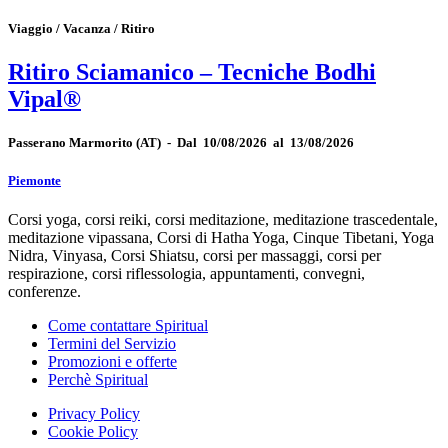
Viaggio / Vacanza / Ritiro
Ritiro Sciamanico – Tecniche Bodhi
Vipal®
Passerano Marmorito
(AT)
-
Dal 10/08/2026 al 13/08/2026
Piemonte
Corsi yoga, corsi reiki, corsi meditazione, meditazione trascedentale,
meditazione vipassana, Corsi di Hatha Yoga, Cinque Tibetani, Yoga
Nidra, Vinyasa, Corsi Shiatsu, corsi per massaggi, corsi per
respirazione, corsi riflessologia, appuntamenti, convegni,
conferenze.
Come contattare Spiritual
Termini del Servizio
Promozioni e offerte
Perchè Spiritual
Privacy Policy
Cookie Policy