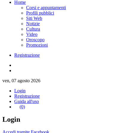
Home
Corsi e appuntamenti
Profili pubblici
Siti Web
Notizie
Cultura
Video
Oroscopo
Promozioni
Registrazione
ven, 07 agosto 2026
Login
Registrazione
Guida all'uso
(0)
Login
Accedi tramite Facebook