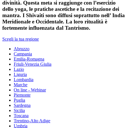
divinità. Questa meta si raggiunge con l’esercizio
dello yoga, le pratiche ascetiche e la recitazione dei
mantra. I Shivaiti sono diffusi soprattutto nell’ India
Meridionale e Occidentale. La loro ritualità è
fortemente influenzata dal Tantrismo.
Scegli la tua regione
Abruzzo
Campania
Emilia-Romagna
Friuli-Venezia Giulia
Lazio
Liguria
Lombardia
Marche
On line - Webinar
Piemonte
Puglia
Sardegna
Sicilia
Toscana
Trentino-Alto Adige
Umbria