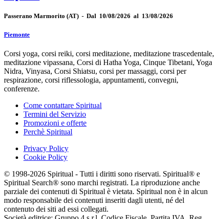
Passerano Marmorito
(AT)
-
Dal 10/08/2026 al 13/08/2026
Piemonte
Corsi yoga, corsi reiki, corsi meditazione, meditazione trascedentale,
meditazione vipassana, Corsi di Hatha Yoga, Cinque Tibetani, Yoga
Nidra, Vinyasa, Corsi Shiatsu, corsi per massaggi, corsi per
respirazione, corsi riflessologia, appuntamenti, convegni,
conferenze.
Come contattare Spiritual
Termini del Servizio
Promozioni e offerte
Perchè Spiritual
Privacy Policy
Cookie Policy
© 1998-2026 Spiritual - Tutti i diritti sono riservati. Spiritual® e
Spiritual Search® sono marchi registrati. La riproduzione anche
parziale dei contenuti di Spiritual è vietata. Spiritual non è in alcun
modo responsabile dei contenuti inseriti dagli utenti, né del
contenuto dei siti ad essi collegati.
Società editrice: Gruppo 4 s.r.l. Codice Fiscale, Partita IVA, Reg.