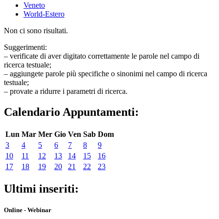
Veneto
World-Estero
Non ci sono risultati.
Suggerimenti:
– verificate di aver digitato correttamente le parole nel campo di
ricerca testuale;
– aggiungete parole più specifiche o sinonimi nel campo di ricerca
testuale;
– provate a ridurre i parametri di ricerca.
Calendario Appuntamenti:
Lun
Mar
Mer
Gio
Ven
Sab
Dom
3
4
5
6
7
8
9
10
11
12
13
14
15
16
17
18
19
20
21
22
23
Ultimi inseriti:
Online - Webinar