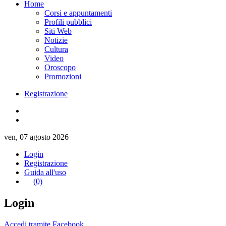
Home
Corsi e appuntamenti
Profili pubblici
Siti Web
Notizie
Cultura
Video
Oroscopo
Promozioni
Registrazione
ven, 07 agosto 2026
Login
Registrazione
Guida all'uso
(0)
Login
Accedi tramite Facebook