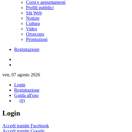
Corsi e appuntamenti
Profili pubblici
Siti Web
Notizie
Cultura
Video
Oroscopo
Promozioni
Registrazione
ven, 07 agosto 2026
Login
Registrazione
Guida all'uso
(0)
Login
Accedi tramite Facebook
Accedi tramite Google