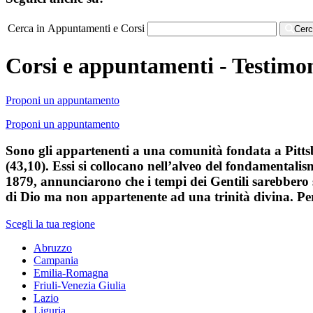
Cerca in Appuntamenti e Corsi
Cer
Corsi e appuntamenti - Testimo
Proponi un appuntamento
Proponi un appuntamento
Sono gli appartenenti a una comunità fondata a Pitts
(43,10). Essi si collocano nell’alveo del fondamentali
1879, annunciarono che i tempi dei Gentili sarebbero s
di Dio ma non appartenente ad una trinità divina. Per q
Scegli la tua regione
Abruzzo
Campania
Emilia-Romagna
Friuli-Venezia Giulia
Lazio
Liguria