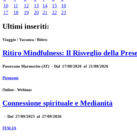
10
11
12
13
14
15
16
17
18
19
20
21
22
23
Ultimi inseriti:
Viaggio / Vacanza / Ritiro
Ritiro Mindfulness: Il Risveglio della Pres
Passerano Marmorito
(AT)
-
Dal 17/08/2026 al 21/08/2026
Piemonte
Online - Webinar
Connessione spirituale e Medianità
-
Dal 27/09/2025 al 27/09/2026
ITALIA