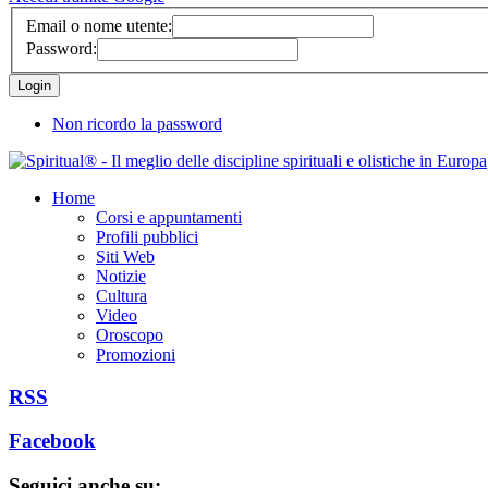
Email o nome utente:
Password:
Non ricordo la password
Home
Corsi e appuntamenti
Profili pubblici
Siti Web
Notizie
Cultura
Video
Oroscopo
Promozioni
RSS
Facebook
Seguici anche su: