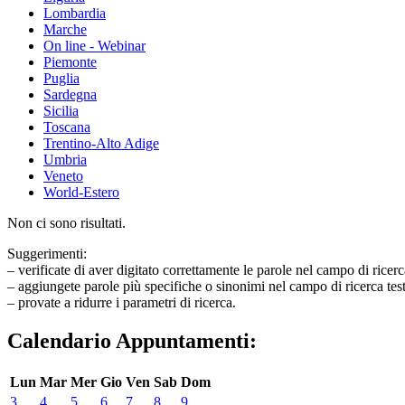
Lombardia
Marche
On line - Webinar
Piemonte
Puglia
Sardegna
Sicilia
Toscana
Trentino-Alto Adige
Umbria
Veneto
World-Estero
Non ci sono risultati.
Suggerimenti:
– verificate di aver digitato correttamente le parole nel campo di ricerc
– aggiungete parole più specifiche o sinonimi nel campo di ricerca tes
– provate a ridurre i parametri di ricerca.
Calendario Appuntamenti:
Lun
Mar
Mer
Gio
Ven
Sab
Dom
3
4
5
6
7
8
9