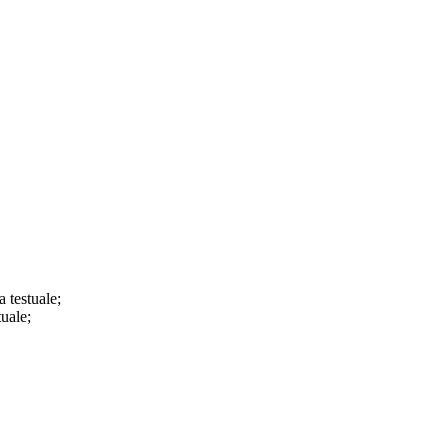
a testuale;
tuale;