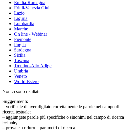
Emilia-Romagna
Friuli-Venezia Giulia
Lazio
Liguria
Lombardia
Marche
On line - Webinar
Piemonte
Puglia
Sardegna
Sicilia
Toscana
Trentino-Alto Adige
Umbria
Veneto
World-Estero
Non ci sono risultati.
Suggerimenti:
– verificate di aver digitato correttamente le parole nel campo di
ricerca testuale;
– aggiungete parole più specifiche o sinonimi nel campo di ricerca
testuale;
– provate a ridurre i parametri di ricerca.