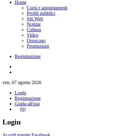
Home
Corsi e appuntamenti
Profili pubblici
Siti Web
Notizie
Cultura
Video
Oroscopo
Promozioni
Registrazione
ven, 07 agosto 2026
Login
Registrazione
Guida all'uso
(0)
Login
Accedi tramite Facebook