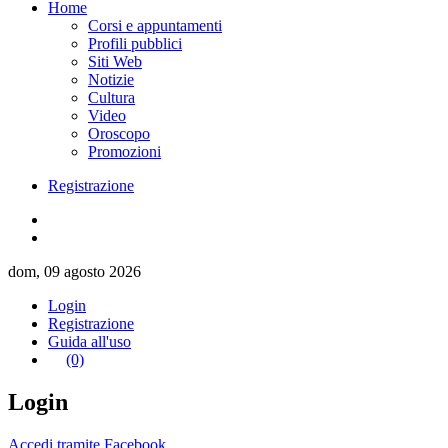
Home
Corsi e appuntamenti
Profili pubblici
Siti Web
Notizie
Cultura
Video
Oroscopo
Promozioni
Registrazione
dom, 09 agosto 2026
Login
Registrazione
Guida all'uso
(0)
Login
Accedi tramite Facebook