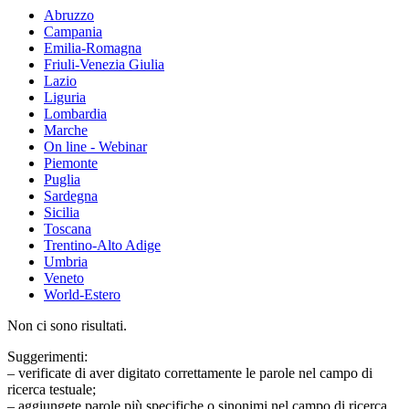
Abruzzo
Campania
Emilia-Romagna
Friuli-Venezia Giulia
Lazio
Liguria
Lombardia
Marche
On line - Webinar
Piemonte
Puglia
Sardegna
Sicilia
Toscana
Trentino-Alto Adige
Umbria
Veneto
World-Estero
Non ci sono risultati.
Suggerimenti:
– verificate di aver digitato correttamente le parole nel campo di
ricerca testuale;
– aggiungete parole più specifiche o sinonimi nel campo di ricerca