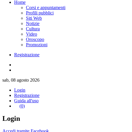
Home
Corsi e appuntamenti
Profili pubblici
Siti Web
Notizie
Cultura
Video
Oroscopo
Promozioni
Registrazione
sab, 08 agosto 2026
Login
Registrazione
Guida all'uso
(0)
Login
Accedi tramite Facebook