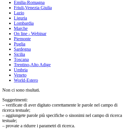
Emilia-Romagna
Friuli-Venezia Giulia
Lazio
Liguria
Lombardia
Marche
On line - Webinar
Piemonte
Puglia
Sardegna
Sicilia
Toscana
Trentino-Alto Adige
Umbria
Veneto
World-Estero
Non ci sono risultati.
Suggerimenti:
– verificate di aver digitato correttamente le parole nel campo di
ricerca testuale;
– aggiungete parole più specifiche o sinonimi nel campo di ricerca
testuale;
– provate a ridurre i parametri di ricerca.