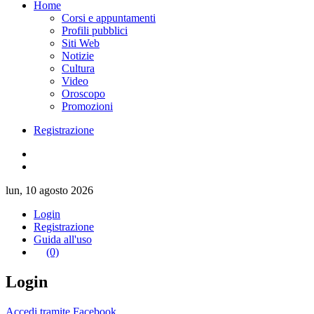
Home
Corsi e appuntamenti
Profili pubblici
Siti Web
Notizie
Cultura
Video
Oroscopo
Promozioni
Registrazione
lun, 10 agosto 2026
Login
Registrazione
Guida all'uso
(0)
Login
Accedi tramite Facebook