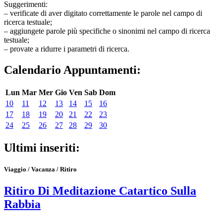
Suggerimenti:
– verificate di aver digitato correttamente le parole nel campo di
ricerca testuale;
– aggiungete parole più specifiche o sinonimi nel campo di ricerca
testuale;
– provate a ridurre i parametri di ricerca.
Calendario Appuntamenti:
Lun
Mar
Mer
Gio
Ven
Sab
Dom
10
11
12
13
14
15
16
17
18
19
20
21
22
23
24
25
26
27
28
29
30
Ultimi inseriti:
Viaggio / Vacanza / Ritiro
Ritiro Di Meditazione Catartico Sulla
Rabbia