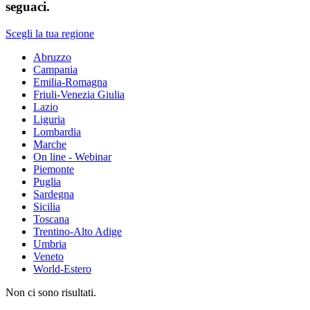
seguaci.
Scegli la tua regione
Abruzzo
Campania
Emilia-Romagna
Friuli-Venezia Giulia
Lazio
Liguria
Lombardia
Marche
On line - Webinar
Piemonte
Puglia
Sardegna
Sicilia
Toscana
Trentino-Alto Adige
Umbria
Veneto
World-Estero
Non ci sono risultati.