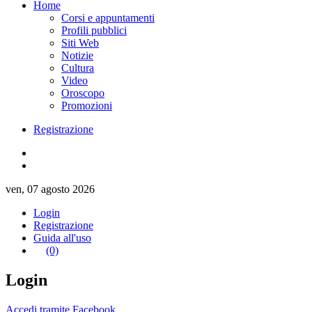
Home
Corsi e appuntamenti
Profili pubblici
Siti Web
Notizie
Cultura
Video
Oroscopo
Promozioni
Registrazione
ven, 07 agosto 2026
Login
Registrazione
Guida all'uso
(0)
Login
Accedi tramite Facebook