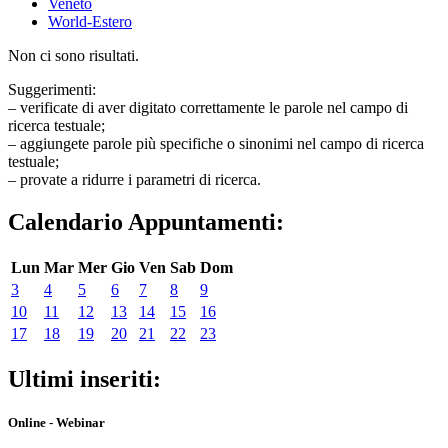
Veneto
World-Estero
Non ci sono risultati.
Suggerimenti:
– verificate di aver digitato correttamente le parole nel campo di
ricerca testuale;
– aggiungete parole più specifiche o sinonimi nel campo di ricerca
testuale;
– provate a ridurre i parametri di ricerca.
Calendario Appuntamenti:
Lun
Mar
Mer
Gio
Ven
Sab
Dom
3
4
5
6
7
8
9
10
11
12
13
14
15
16
17
18
19
20
21
22
23
Ultimi inseriti:
Online - Webinar