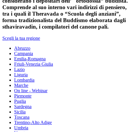
considerano i depositari dell’ "ortodossia” buddista.
Comprende al suo interno vari indirizzi di pensiero,
tra i quali il Theravada o “Scuola degli anziani”,
forma tradizionalista del Buddismo elaborata dagli
sthaviravadin, i compilatori del canone pali.
Scegli la tua regione
Abruzzo
Campania
Emilia-Romagna
Friuli-Venezia Giulia
Lazio
Liguria
Lombardia
Marche
On line - Webinar
Piemonte
Puglia
Sardegna
Sicilia
Toscana
Trentino-Alto Adige
Umbria