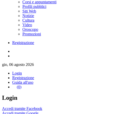
Corsi e appuntamenti
Profili pubblici
Siti Web
Notizie
Cultura
Video
Oroscopo
Promozioni
Registrazione
gio, 06 agosto 2026
Login
Registrazione
Guida all'uso
(0)
Login
Accedi tramite Facebook
Accedi tramite Google