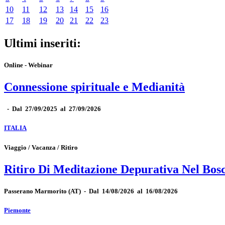
10
11
12
13
14
15
16
17
18
19
20
21
22
23
Ultimi inseriti:
Online - Webinar
Connessione spirituale e Medianità
-
Dal 27/09/2025 al 27/09/2026
ITALIA
Viaggio / Vacanza / Ritiro
Ritiro Di Meditazione Depurativa Nel Bos
Passerano Marmorito
(AT)
-
Dal 14/08/2026 al 16/08/2026
Piemonte