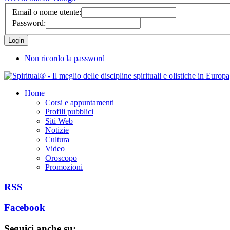
Email o nome utente:
Password:
Non ricordo la password
Home
Corsi e appuntamenti
Profili pubblici
Siti Web
Notizie
Cultura
Video
Oroscopo
Promozioni
RSS
Facebook
Seguici anche su: