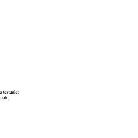
a testuale;
tuale;