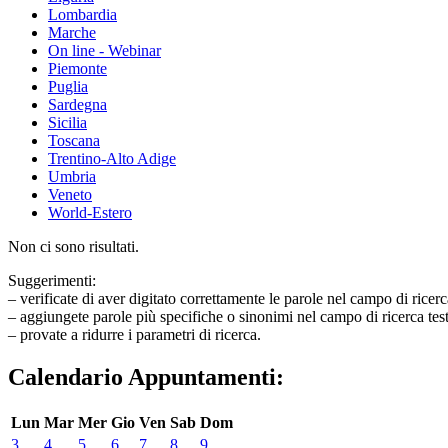
Lombardia
Marche
On line - Webinar
Piemonte
Puglia
Sardegna
Sicilia
Toscana
Trentino-Alto Adige
Umbria
Veneto
World-Estero
Non ci sono risultati.
Suggerimenti:
– verificate di aver digitato correttamente le parole nel campo di ricerc
– aggiungete parole più specifiche o sinonimi nel campo di ricerca tes
– provate a ridurre i parametri di ricerca.
Calendario Appuntamenti:
Lun
Mar
Mer
Gio
Ven
Sab
Dom
3
4
5
6
7
8
9