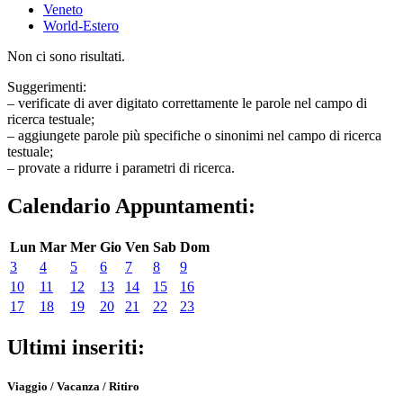
Veneto
World-Estero
Non ci sono risultati.
Suggerimenti:
– verificate di aver digitato correttamente le parole nel campo di
ricerca testuale;
– aggiungete parole più specifiche o sinonimi nel campo di ricerca
testuale;
– provate a ridurre i parametri di ricerca.
Calendario Appuntamenti:
Lun
Mar
Mer
Gio
Ven
Sab
Dom
3
4
5
6
7
8
9
10
11
12
13
14
15
16
17
18
19
20
21
22
23
Ultimi inseriti:
Viaggio / Vacanza / Ritiro