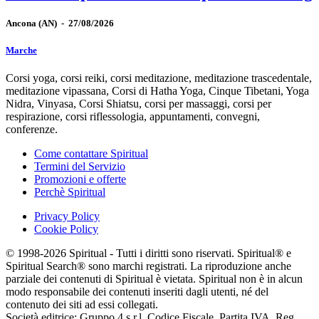
Ancona
(AN)
-
27/08/2026
Marche
Corsi yoga, corsi reiki, corsi meditazione, meditazione trascedentale,
meditazione vipassana, Corsi di Hatha Yoga, Cinque Tibetani, Yoga
Nidra, Vinyasa, Corsi Shiatsu, corsi per massaggi, corsi per
respirazione, corsi riflessologia, appuntamenti, convegni,
conferenze.
Come contattare Spiritual
Termini del Servizio
Promozioni e offerte
Perchè Spiritual
Privacy Policy
Cookie Policy
© 1998-2026 Spiritual - Tutti i diritti sono riservati. Spiritual® e
Spiritual Search® sono marchi registrati. La riproduzione anche
parziale dei contenuti di Spiritual è vietata. Spiritual non è in alcun
modo responsabile dei contenuti inseriti dagli utenti, né del
contenuto dei siti ad essi collegati.
Società editrice: Gruppo 4 s.r.l. Codice Fiscale, Partita IVA, Reg.