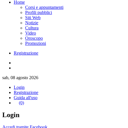
Home
Corsi e appuntamenti
Profili pubblici
Siti Web
Notizie
Cultura
Video
Oroscopo
Promozioni
Registrazione
sab, 08 agosto 2026
Login
Registrazione
Guida all'uso
(0)
Login
Accedi tramite Facebook