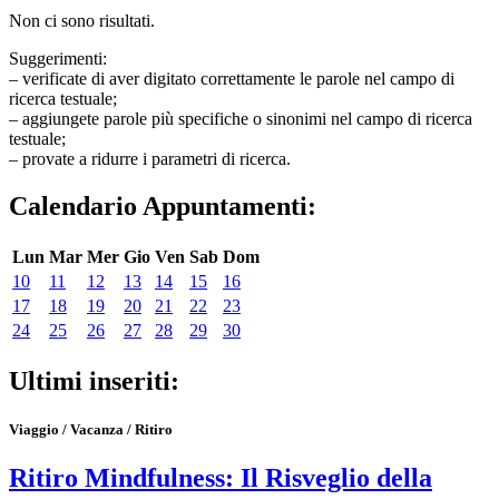
Non ci sono risultati.
Suggerimenti:
– verificate di aver digitato correttamente le parole nel campo di
ricerca testuale;
– aggiungete parole più specifiche o sinonimi nel campo di ricerca
testuale;
– provate a ridurre i parametri di ricerca.
Calendario Appuntamenti:
Lun
Mar
Mer
Gio
Ven
Sab
Dom
10
11
12
13
14
15
16
17
18
19
20
21
22
23
24
25
26
27
28
29
30
Ultimi inseriti:
Viaggio / Vacanza / Ritiro
Ritiro Mindfulness: Il Risveglio della