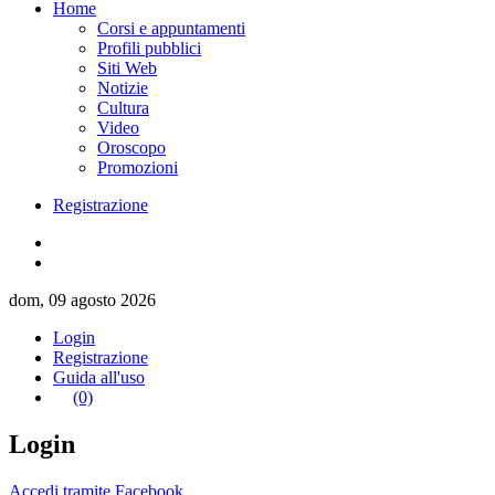
Home
Corsi e appuntamenti
Profili pubblici
Siti Web
Notizie
Cultura
Video
Oroscopo
Promozioni
Registrazione
dom, 09 agosto 2026
Login
Registrazione
Guida all'uso
(0)
Login
Accedi tramite Facebook