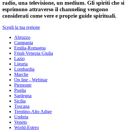
radio, una televisione, un medium. Gli spiriti che si
esprimono attraverso il channeling vengono
considerati come vere e proprie guide spirituali.
Scegli la tua regione
Abruzzo
Campania
Emilia-Romagna
Friuli-Venezia Giulia
Lazio
Liguria
Lombardia
Marche
On line - Webinar
Piemonte
Puglia
Sardegna
Sicilia
Toscana
Trentino-Alto Adige
Umbria
Veneto
World-Estero