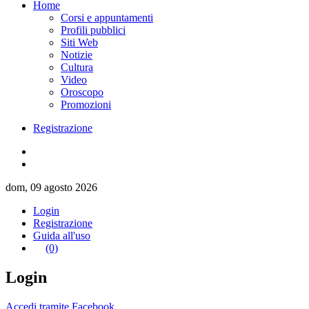
Home
Corsi e appuntamenti
Profili pubblici
Siti Web
Notizie
Cultura
Video
Oroscopo
Promozioni
Registrazione
dom, 09 agosto 2026
Login
Registrazione
Guida all'uso
(0)
Login
Accedi tramite Facebook