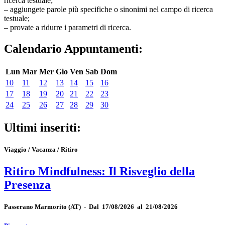
ricerca testuale;
– aggiungete parole più specifiche o sinonimi nel campo di ricerca
testuale;
– provate a ridurre i parametri di ricerca.
Calendario Appuntamenti:
Lun
Mar
Mer
Gio
Ven
Sab
Dom
10
11
12
13
14
15
16
17
18
19
20
21
22
23
24
25
26
27
28
29
30
Ultimi inseriti:
Viaggio / Vacanza / Ritiro
Ritiro Mindfulness: Il Risveglio della
Presenza
Passerano Marmorito
(AT)
-
Dal 17/08/2026 al 21/08/2026