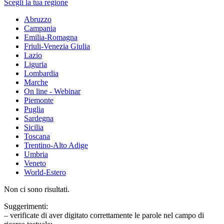
Scegli la tua regione
Abruzzo
Campania
Emilia-Romagna
Friuli-Venezia Giulia
Lazio
Liguria
Lombardia
Marche
On line - Webinar
Piemonte
Puglia
Sardegna
Sicilia
Toscana
Trentino-Alto Adige
Umbria
Veneto
World-Estero
Non ci sono risultati.
Suggerimenti:
– verificate di aver digitato correttamente le parole nel campo di