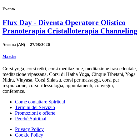
Evento
Flux Day - Diventa Operatore Olistico
Pranoterapia Cristalloterapia Channeling
Ancona
(AN)
-
27/08/2026
Marche
Corsi yoga, corsi reiki, corsi meditazione, meditazione trascedentale,
meditazione vipassana, Corsi di Hatha Yoga, Cinque Tibetani, Yoga
Nidra, Vinyasa, Corsi Shiatsu, corsi per massaggi, corsi per
respirazione, corsi riflessologia, appuntamenti, convegni,
conferenze.
Come contattare Spiritual
Termini del Servizio
Promozioni e offerte
Perchè Spiritual
Privacy Policy
Cookie Policy