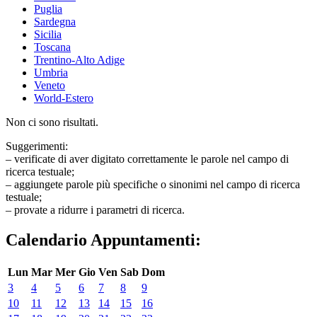
Puglia
Sardegna
Sicilia
Toscana
Trentino-Alto Adige
Umbria
Veneto
World-Estero
Non ci sono risultati.
Suggerimenti:
– verificate di aver digitato correttamente le parole nel campo di
ricerca testuale;
– aggiungete parole più specifiche o sinonimi nel campo di ricerca
testuale;
– provate a ridurre i parametri di ricerca.
Calendario Appuntamenti:
Lun
Mar
Mer
Gio
Ven
Sab
Dom
3
4
5
6
7
8
9
10
11
12
13
14
15
16