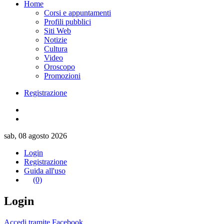
Home
Corsi e appuntamenti
Profili pubblici
Siti Web
Notizie
Cultura
Video
Oroscopo
Promozioni
Registrazione
sab, 08 agosto 2026
Login
Registrazione
Guida all'uso
(0)
Login
Accedi tramite Facebook