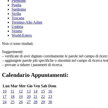
Piemonte
Puglia
Sardegna
Sicilia
Toscana
Trentino-Alto Adige
Umbria
Veneto
World-Estero
Non ci sono risultati.
Suggerimenti:
– verificate di aver digitato correttamente le parole nel campo di ricerc
– aggiungete parole più specifiche o sinonimi nel campo di ricerca tes
– provate a ridurre i parametri di ricerca.
Calendario Appuntamenti:
Lun
Mar
Mer
Gio
Ven
Sab
Dom
10
11
12
13
14
15
16
17
18
19
20
21
22
23
24
25
26
27
28
29
30