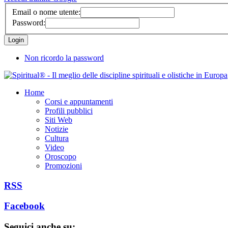
Email o nome utente:
Password:
Non ricordo la password
Home
Corsi e appuntamenti
Profili pubblici
Siti Web
Notizie
Cultura
Video
Oroscopo
Promozioni
RSS
Facebook
Seguici anche su: