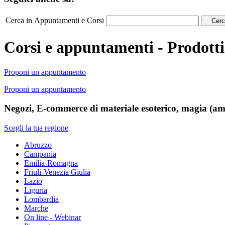
Cerca in Appuntamenti e Corsi
Cer
Corsi e appuntamenti - Prodotti 
Proponi un appuntamento
Proponi un appuntamento
Negozi, E-commerce di materiale esoterico, magia (amulet
Scegli la tua regione
Abruzzo
Campania
Emilia-Romagna
Friuli-Venezia Giulia
Lazio
Liguria
Lombardia
Marche
On line - Webinar