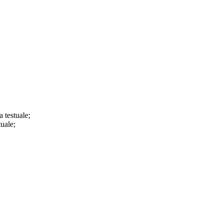
a testuale;
tuale;