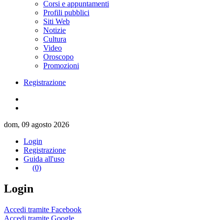
Corsi e appuntamenti
Profili pubblici
Siti Web
Notizie
Cultura
Video
Oroscopo
Promozioni
Registrazione
dom, 09 agosto 2026
Login
Registrazione
Guida all'uso
(0)
Login
Accedi tramite Facebook
Accedi tramite Google