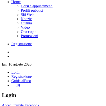
Home
Corsi e appuntamenti
Profili pubblici
Siti Web
Notizie
Cultura
Video
Oroscopo
Promozioni
Registrazione
lun, 10 agosto 2026
Login
Registrazione
Guida all'uso
(0)
Login
Accedi tramite Facebook