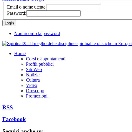
Email o nome utente:
Password:
Non ricordo la password
Home
Corsi e appuntamenti
Profili pubblici
Siti Web
Notizie
Cultura
Video
Oroscopo
Promozioni
RSS
Facebook
Seguici anche su: