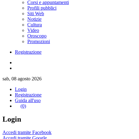
Corsi e appuntamenti
Profili pubblici
Siti Web
Notizie
Cultura
Video
Oroscopo
Promozioni
Registrazione
sab, 08 agosto 2026
Login
Registrazione
Guida all'uso
(0)
Login
Accedi tramite Facebook
Accedi tramite Google