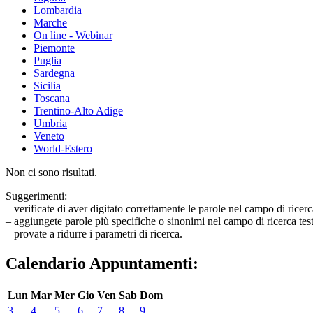
Lombardia
Marche
On line - Webinar
Piemonte
Puglia
Sardegna
Sicilia
Toscana
Trentino-Alto Adige
Umbria
Veneto
World-Estero
Non ci sono risultati.
Suggerimenti:
– verificate di aver digitato correttamente le parole nel campo di ricerc
– aggiungete parole più specifiche o sinonimi nel campo di ricerca tes
– provate a ridurre i parametri di ricerca.
Calendario Appuntamenti:
Lun
Mar
Mer
Gio
Ven
Sab
Dom
3
4
5
6
7
8
9