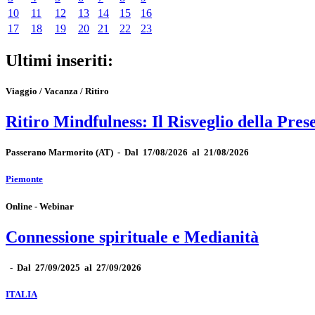
10
11
12
13
14
15
16
17
18
19
20
21
22
23
Ultimi inseriti:
Viaggio / Vacanza / Ritiro
Ritiro Mindfulness: Il Risveglio della Pres
Passerano Marmorito
(AT)
-
Dal 17/08/2026 al 21/08/2026
Piemonte
Online - Webinar
Connessione spirituale e Medianità
-
Dal 27/09/2025 al 27/09/2026
ITALIA