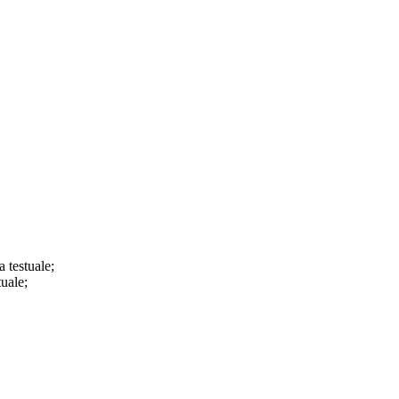
a testuale;
tuale;