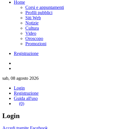
Home
Corsi e appuntamenti
Profili pubblici
Siti Web
Notizie
Cultura
Video
Oroscopo
Promozioni
Registrazione
sab, 08 agosto 2026
Login
Registrazione
Guida all'uso
(0)
Login
Accedi tramite Facebook