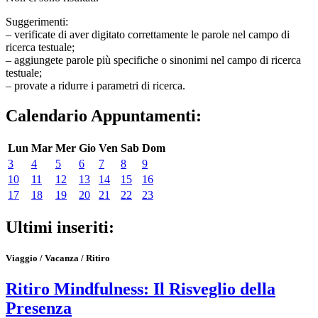
Suggerimenti:
– verificate di aver digitato correttamente le parole nel campo di
ricerca testuale;
– aggiungete parole più specifiche o sinonimi nel campo di ricerca
testuale;
– provate a ridurre i parametri di ricerca.
Calendario Appuntamenti:
Lun
Mar
Mer
Gio
Ven
Sab
Dom
3
4
5
6
7
8
9
10
11
12
13
14
15
16
17
18
19
20
21
22
23
Ultimi inseriti:
Viaggio / Vacanza / Ritiro
Ritiro Mindfulness: Il Risveglio della
Presenza