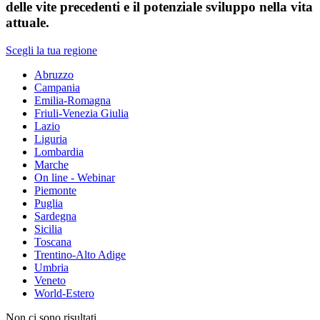
delle vite precedenti e il potenziale sviluppo nella vita
attuale.
Scegli la tua regione
Abruzzo
Campania
Emilia-Romagna
Friuli-Venezia Giulia
Lazio
Liguria
Lombardia
Marche
On line - Webinar
Piemonte
Puglia
Sardegna
Sicilia
Toscana
Trentino-Alto Adige
Umbria
Veneto
World-Estero
Non ci sono risultati.