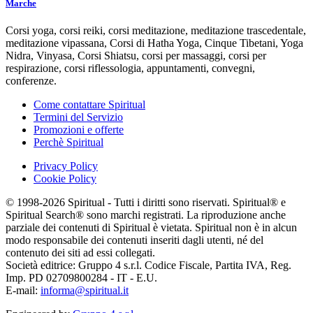
Marche
Corsi yoga, corsi reiki, corsi meditazione, meditazione trascedentale,
meditazione vipassana, Corsi di Hatha Yoga, Cinque Tibetani, Yoga
Nidra, Vinyasa, Corsi Shiatsu, corsi per massaggi, corsi per
respirazione, corsi riflessologia, appuntamenti, convegni,
conferenze.
Come contattare Spiritual
Termini del Servizio
Promozioni e offerte
Perchè Spiritual
Privacy Policy
Cookie Policy
© 1998-2026 Spiritual - Tutti i diritti sono riservati. Spiritual® e
Spiritual Search® sono marchi registrati. La riproduzione anche
parziale dei contenuti di Spiritual è vietata. Spiritual non è in alcun
modo responsabile dei contenuti inseriti dagli utenti, né del
contenuto dei siti ad essi collegati.
Società editrice: Gruppo 4 s.r.l. Codice Fiscale, Partita IVA, Reg.
Imp. PD 02709800284 - IT - E.U.
E-mail:
informa@spiritual.it