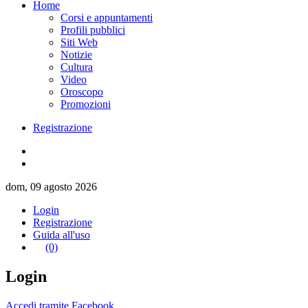
Home
Corsi e appuntamenti
Profili pubblici
Siti Web
Notizie
Cultura
Video
Oroscopo
Promozioni
Registrazione
dom, 09 agosto 2026
Login
Registrazione
Guida all'uso
(0)
Login
Accedi tramite Facebook