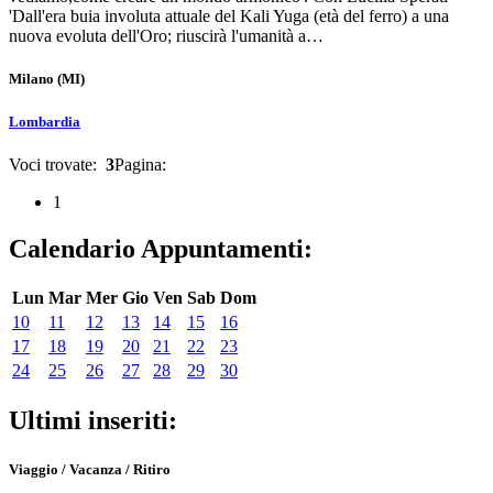
'Dall'era buia involuta attuale del Kali Yuga (età del ferro) a una
nuova evoluta dell'Oro; riuscirà l'umanità a…
Milano
(MI)
Lombardia
Voci trovate:
3
Pagina:
1
Calendario Appuntamenti:
Lun
Mar
Mer
Gio
Ven
Sab
Dom
10
11
12
13
14
15
16
17
18
19
20
21
22
23
24
25
26
27
28
29
30
Ultimi inseriti:
Viaggio / Vacanza / Ritiro