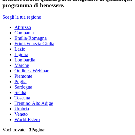
programma di benessere.
Scegli la tua regione
Abruzzo
Campania
Emilia-Romagna
Friuli-Venezia Giulia
Lazio
Liguria
Lombardia
Marche
On line - Webinar
Piemonte
Puglia
Sardegna
Sicilia
Toscana
Trentino-Alto Adige
Umbria
Veneto
World-Estero
Voci trovate:
3
Pagina: