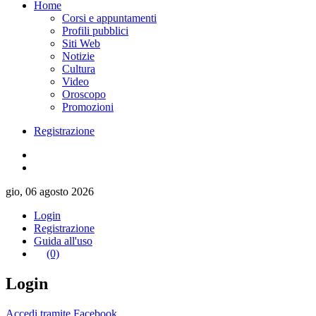
Home
Corsi e appuntamenti
Profili pubblici
Siti Web
Notizie
Cultura
Video
Oroscopo
Promozioni
Registrazione
gio, 06 agosto 2026
Login
Registrazione
Guida all'uso
(0)
Login
Accedi tramite Facebook