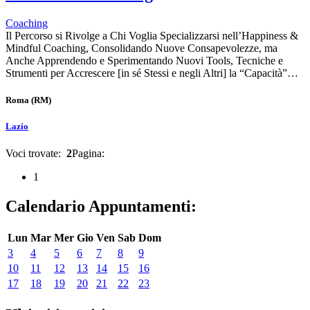
Coaching
Il Percorso si Rivolge a Chi Voglia Specializzarsi nell’Happiness &
Mindful Coaching, Consolidando Nuove Consapevolezze, ma
Anche Apprendendo e Sperimentando Nuovi Tools, Tecniche e
Strumenti per Accrescere [in sé Stessi e negli Altri] la “Capacità”…
Roma
(RM)
Lazio
Voci trovate:
2
Pagina:
1
Calendario Appuntamenti:
Lun
Mar
Mer
Gio
Ven
Sab
Dom
3
4
5
6
7
8
9
10
11
12
13
14
15
16
17
18
19
20
21
22
23