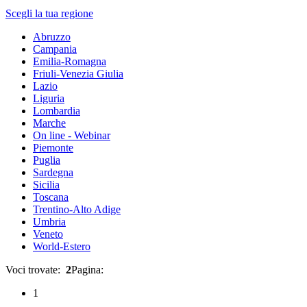
Scegli la tua regione
Abruzzo
Campania
Emilia-Romagna
Friuli-Venezia Giulia
Lazio
Liguria
Lombardia
Marche
On line - Webinar
Piemonte
Puglia
Sardegna
Sicilia
Toscana
Trentino-Alto Adige
Umbria
Veneto
World-Estero
Voci trovate:
2
Pagina:
1