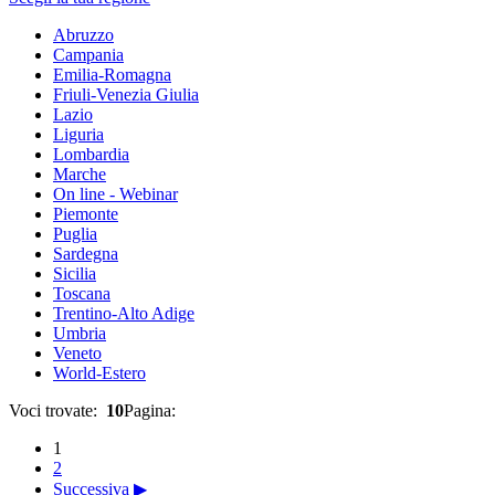
Abruzzo
Campania
Emilia-Romagna
Friuli-Venezia Giulia
Lazio
Liguria
Lombardia
Marche
On line - Webinar
Piemonte
Puglia
Sardegna
Sicilia
Toscana
Trentino-Alto Adige
Umbria
Veneto
World-Estero
Voci trovate:
10
Pagina:
1
2
Successiva ▶