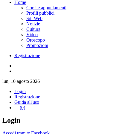
Home
Corsi e appuntamenti
Profili pubblici
Siti Web
Notizie
Cultura
Video
Oroscopo
Promozioni
Registrazione
lun, 10 agosto 2026
Login
Registrazione
Guida all'uso
(0)
Login
Accedi tramite Facebook