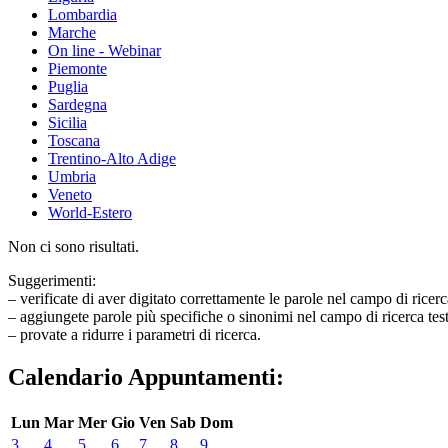
Lombardia
Marche
On line - Webinar
Piemonte
Puglia
Sardegna
Sicilia
Toscana
Trentino-Alto Adige
Umbria
Veneto
World-Estero
Non ci sono risultati.
Suggerimenti:
– verificate di aver digitato correttamente le parole nel campo di ricerc
– aggiungete parole più specifiche o sinonimi nel campo di ricerca tes
– provate a ridurre i parametri di ricerca.
Calendario Appuntamenti:
Lun
Mar
Mer
Gio
Ven
Sab
Dom
3
4
5
6
7
8
9