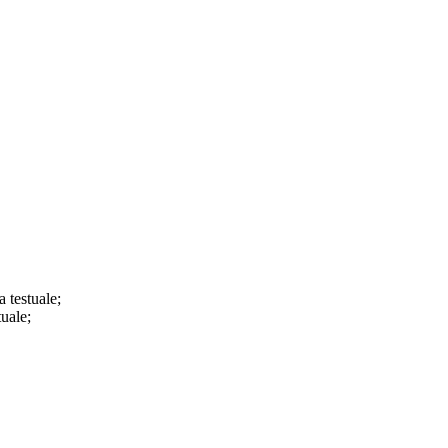
a testuale;
tuale;