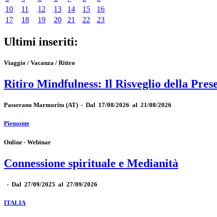
10
11
12
13
14
15
16
17
18
19
20
21
22
23
Ultimi inseriti:
Viaggio / Vacanza / Ritiro
Ritiro Mindfulness: Il Risveglio della Pres
Passerano Marmorito
(AT)
-
Dal 17/08/2026 al 21/08/2026
Piemonte
Online - Webinar
Connessione spirituale e Medianità
-
Dal 27/09/2025 al 27/09/2026
ITALIA