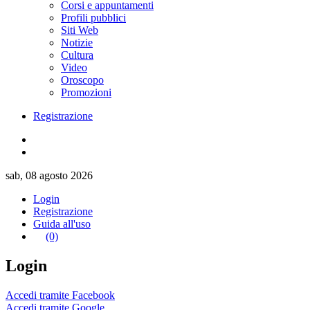
Corsi e appuntamenti
Profili pubblici
Siti Web
Notizie
Cultura
Video
Oroscopo
Promozioni
Registrazione
sab, 08 agosto 2026
Login
Registrazione
Guida all'uso
(0)
Login
Accedi tramite Facebook
Accedi tramite Google