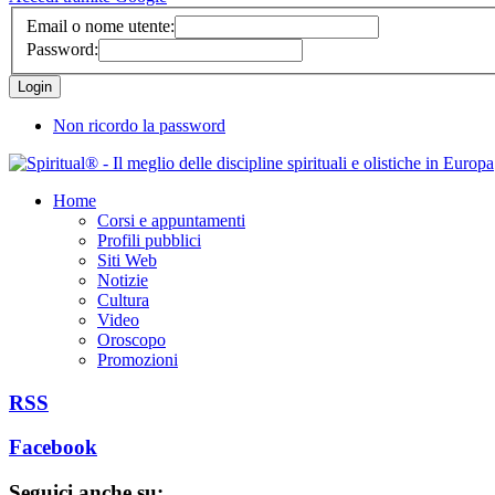
Email o nome utente:
Password:
Non ricordo la password
Home
Corsi e appuntamenti
Profili pubblici
Siti Web
Notizie
Cultura
Video
Oroscopo
Promozioni
RSS
Facebook
Seguici anche su: