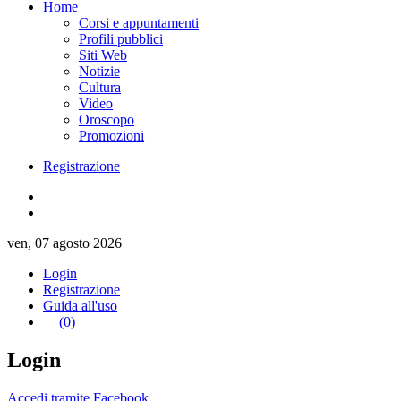
Home
Corsi e appuntamenti
Profili pubblici
Siti Web
Notizie
Cultura
Video
Oroscopo
Promozioni
Registrazione
ven, 07 agosto 2026
Login
Registrazione
Guida all'uso
(0)
Login
Accedi tramite Facebook