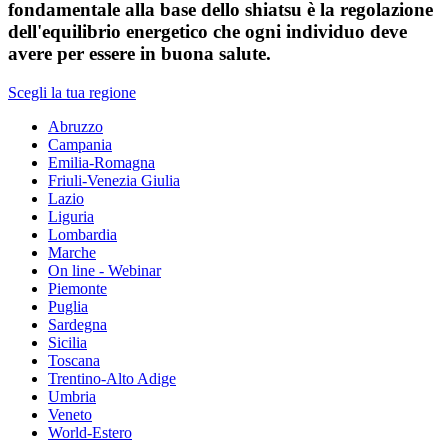
fondamentale alla base dello shiatsu è la regolazione
dell'equilibrio energetico che ogni individuo deve
avere per essere in buona salute.
Scegli la tua regione
Abruzzo
Campania
Emilia-Romagna
Friuli-Venezia Giulia
Lazio
Liguria
Lombardia
Marche
On line - Webinar
Piemonte
Puglia
Sardegna
Sicilia
Toscana
Trentino-Alto Adige
Umbria
Veneto
World-Estero