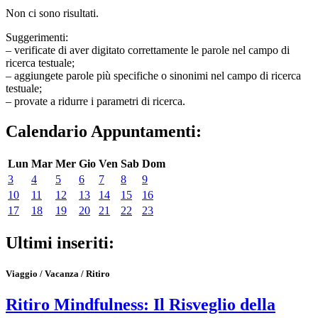
Non ci sono risultati.
Suggerimenti:
– verificate di aver digitato correttamente le parole nel campo di
ricerca testuale;
– aggiungete parole più specifiche o sinonimi nel campo di ricerca
testuale;
– provate a ridurre i parametri di ricerca.
Calendario Appuntamenti:
Lun
Mar
Mer
Gio
Ven
Sab
Dom
3
4
5
6
7
8
9
10
11
12
13
14
15
16
17
18
19
20
21
22
23
Ultimi inseriti:
Viaggio / Vacanza / Ritiro
Ritiro Mindfulness: Il Risveglio della