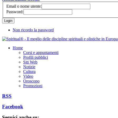
Email o nome utente:
Password:
Non ricordo la password
Home
Corsi e appuntamenti
Profili pubblici
Siti Web
Notizie
Cultura
Video
Oroscopo
Promozioni
RSS
Facebook
Seguici anche su: