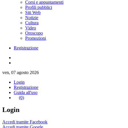
Corsi e appuntamenti
Profili pubblici
Siti Web
Notizie
Cultura
Video
Oroscopo
Promozioni
Registrazione
ven, 07 agosto 2026
Login
Registrazione
Guida all'uso
(0)
Login
Accedi tramite Facebook
Accedi tramite Google