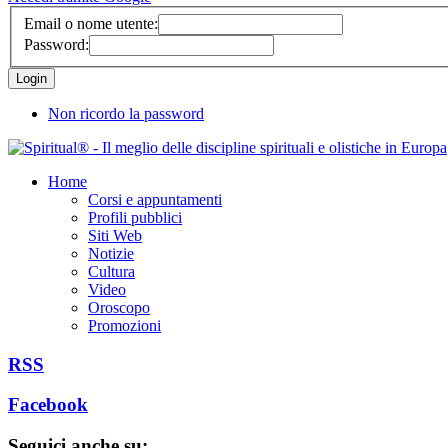
Email o nome utente:
Password:
Non ricordo la password
Home
Corsi e appuntamenti
Profili pubblici
Siti Web
Notizie
Cultura
Video
Oroscopo
Promozioni
RSS
Facebook
Seguici anche su: