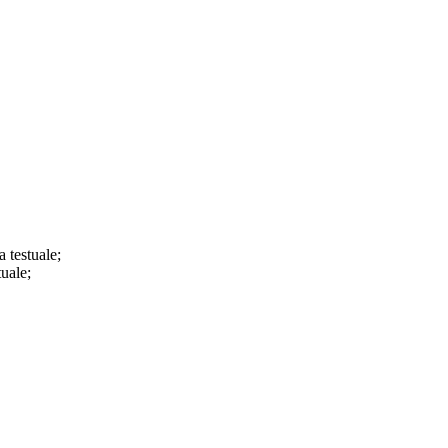
a testuale;
tuale;