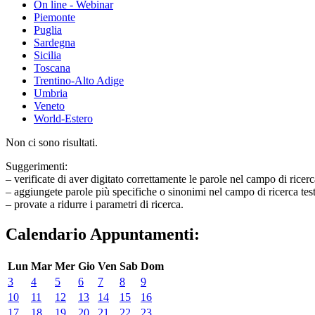
On line - Webinar
Piemonte
Puglia
Sardegna
Sicilia
Toscana
Trentino-Alto Adige
Umbria
Veneto
World-Estero
Non ci sono risultati.
Suggerimenti:
– verificate di aver digitato correttamente le parole nel campo di ricerc
– aggiungete parole più specifiche o sinonimi nel campo di ricerca tes
– provate a ridurre i parametri di ricerca.
Calendario Appuntamenti:
Lun
Mar
Mer
Gio
Ven
Sab
Dom
3
4
5
6
7
8
9
10
11
12
13
14
15
16
17
18
19
20
21
22
23