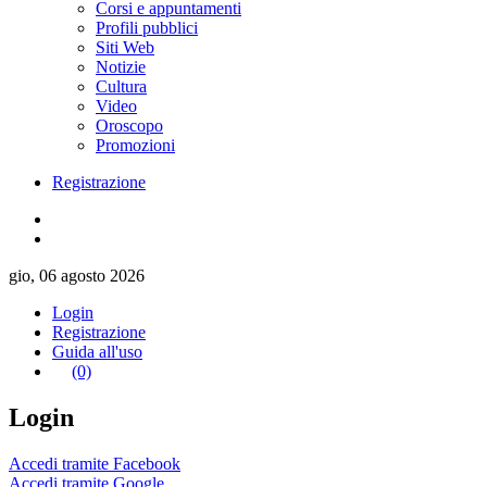
Corsi e appuntamenti
Profili pubblici
Siti Web
Notizie
Cultura
Video
Oroscopo
Promozioni
Registrazione
gio, 06 agosto 2026
Login
Registrazione
Guida all'uso
(0)
Login
Accedi tramite Facebook
Accedi tramite Google