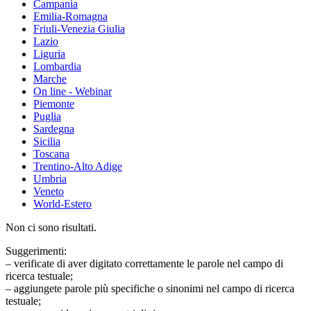
Campania
Emilia-Romagna
Friuli-Venezia Giulia
Lazio
Liguria
Lombardia
Marche
On line - Webinar
Piemonte
Puglia
Sardegna
Sicilia
Toscana
Trentino-Alto Adige
Umbria
Veneto
World-Estero
Non ci sono risultati.
Suggerimenti:
– verificate di aver digitato correttamente le parole nel campo di
ricerca testuale;
– aggiungete parole più specifiche o sinonimi nel campo di ricerca
testuale;