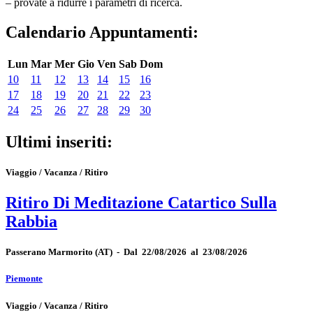
– provate a ridurre i parametri di ricerca.
Calendario Appuntamenti:
Lun
Mar
Mer
Gio
Ven
Sab
Dom
10
11
12
13
14
15
16
17
18
19
20
21
22
23
24
25
26
27
28
29
30
Ultimi inseriti:
Viaggio / Vacanza / Ritiro
Ritiro Di Meditazione Catartico Sulla
Rabbia
Passerano Marmorito
(AT)
-
Dal 22/08/2026 al 23/08/2026
Piemonte
Viaggio / Vacanza / Ritiro