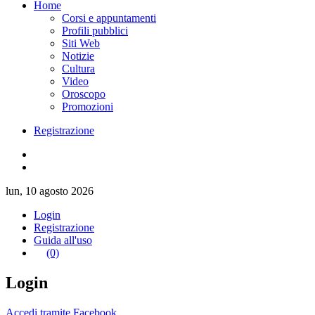
Home
Corsi e appuntamenti
Profili pubblici
Siti Web
Notizie
Cultura
Video
Oroscopo
Promozioni
Registrazione
lun, 10 agosto 2026
Login
Registrazione
Guida all'uso
(0)
Login
Accedi tramite Facebook