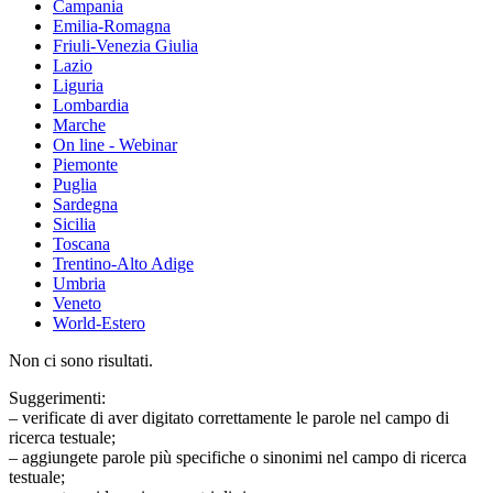
Campania
Emilia-Romagna
Friuli-Venezia Giulia
Lazio
Liguria
Lombardia
Marche
On line - Webinar
Piemonte
Puglia
Sardegna
Sicilia
Toscana
Trentino-Alto Adige
Umbria
Veneto
World-Estero
Non ci sono risultati.
Suggerimenti:
– verificate di aver digitato correttamente le parole nel campo di
ricerca testuale;
– aggiungete parole più specifiche o sinonimi nel campo di ricerca
testuale;