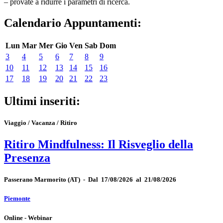
– provate a ridurre i parametri di ricerca.
Calendario Appuntamenti:
Lun
Mar
Mer
Gio
Ven
Sab
Dom
3
4
5
6
7
8
9
10
11
12
13
14
15
16
17
18
19
20
21
22
23
Ultimi inseriti:
Viaggio / Vacanza / Ritiro
Ritiro Mindfulness: Il Risveglio della
Presenza
Passerano Marmorito
(AT)
-
Dal 17/08/2026 al 21/08/2026
Piemonte
Online - Webinar