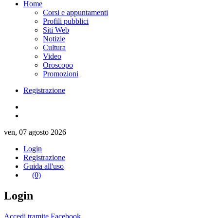
Home
Corsi e appuntamenti
Profili pubblici
Siti Web
Notizie
Cultura
Video
Oroscopo
Promozioni
Registrazione
ven, 07 agosto 2026
Login
Registrazione
Guida all'uso
(0)
Login
Accedi tramite Facebook