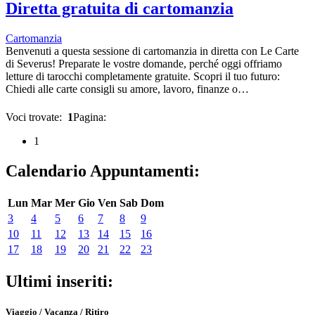
Diretta gratuita di cartomanzia
Cartomanzia
Benvenuti a questa sessione di cartomanzia in diretta con Le Carte
di Severus! Preparate le vostre domande, perché oggi offriamo
letture di tarocchi completamente gratuite. Scopri il tuo futuro:
Chiedi alle carte consigli su amore, lavoro, finanze o…
Voci trovate:
1
Pagina:
1
Calendario Appuntamenti:
Lun
Mar
Mer
Gio
Ven
Sab
Dom
3
4
5
6
7
8
9
10
11
12
13
14
15
16
17
18
19
20
21
22
23
Ultimi inseriti:
Viaggio / Vacanza / Ritiro