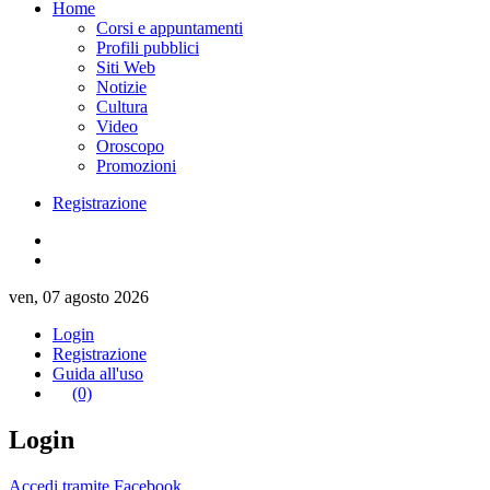
Home
Corsi e appuntamenti
Profili pubblici
Siti Web
Notizie
Cultura
Video
Oroscopo
Promozioni
Registrazione
ven, 07 agosto 2026
Login
Registrazione
Guida all'uso
(0)
Login
Accedi tramite Facebook