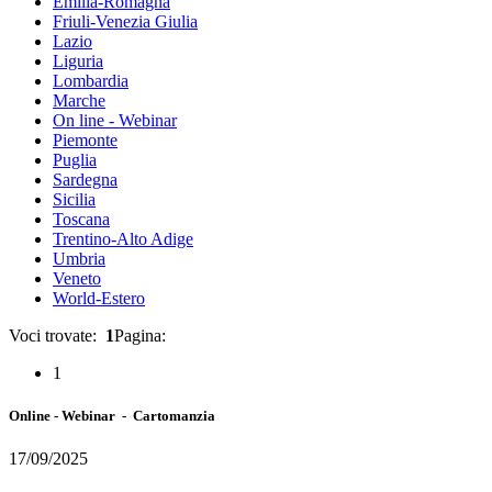
Emilia-Romagna
Friuli-Venezia Giulia
Lazio
Liguria
Lombardia
Marche
On line - Webinar
Piemonte
Puglia
Sardegna
Sicilia
Toscana
Trentino-Alto Adige
Umbria
Veneto
World-Estero
Voci trovate:
1
Pagina:
1
Online - Webinar - Cartomanzia
17/09/2025