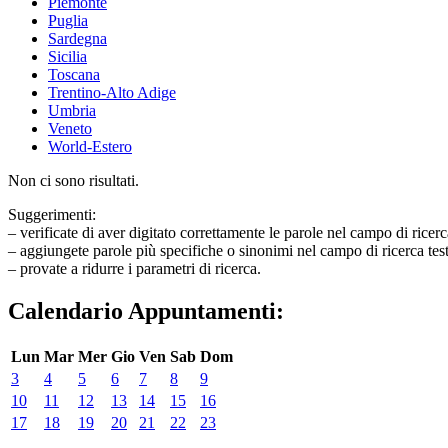
Piemonte
Puglia
Sardegna
Sicilia
Toscana
Trentino-Alto Adige
Umbria
Veneto
World-Estero
Non ci sono risultati.
Suggerimenti:
– verificate di aver digitato correttamente le parole nel campo di ricerc
– aggiungete parole più specifiche o sinonimi nel campo di ricerca tes
– provate a ridurre i parametri di ricerca.
Calendario Appuntamenti:
Lun
Mar
Mer
Gio
Ven
Sab
Dom
3
4
5
6
7
8
9
10
11
12
13
14
15
16
17
18
19
20
21
22
23