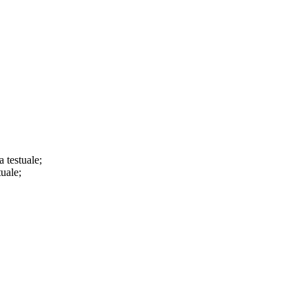
a testuale;
tuale;