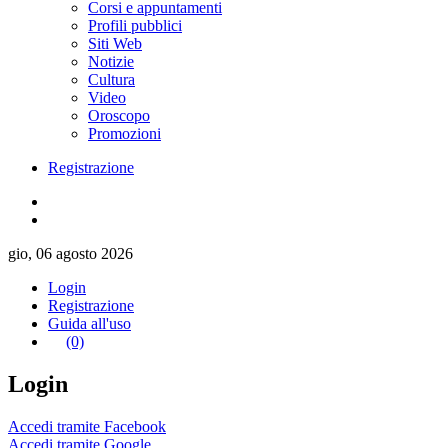
Corsi e appuntamenti
Profili pubblici
Siti Web
Notizie
Cultura
Video
Oroscopo
Promozioni
Registrazione
gio, 06 agosto 2026
Login
Registrazione
Guida all'uso
(0)
Login
Accedi tramite Facebook
Accedi tramite Google