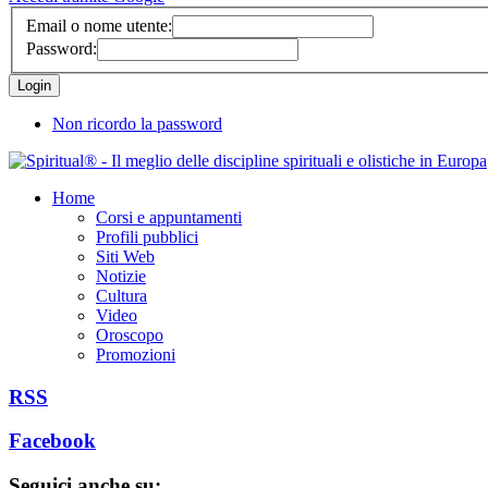
Email o nome utente:
Password:
Non ricordo la password
Home
Corsi e appuntamenti
Profili pubblici
Siti Web
Notizie
Cultura
Video
Oroscopo
Promozioni
RSS
Facebook
Seguici anche su: