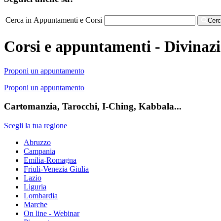
Cerca in Appuntamenti e Corsi
Cer
Corsi e appuntamenti - Divinazi
Proponi un appuntamento
Proponi un appuntamento
Cartomanzia, Tarocchi, I-Ching, Kabbala...
Scegli la tua regione
Abruzzo
Campania
Emilia-Romagna
Friuli-Venezia Giulia
Lazio
Liguria
Lombardia
Marche
On line - Webinar