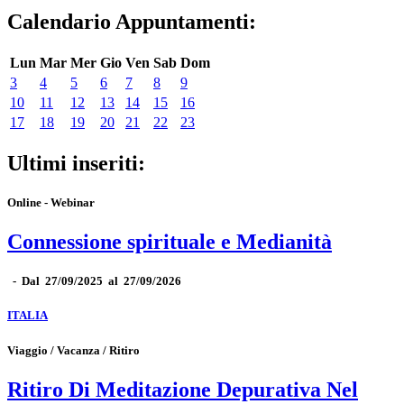
Calendario Appuntamenti:
Lun
Mar
Mer
Gio
Ven
Sab
Dom
3
4
5
6
7
8
9
10
11
12
13
14
15
16
17
18
19
20
21
22
23
Ultimi inseriti:
Online - Webinar
Connessione spirituale e Medianità
-
Dal 27/09/2025 al 27/09/2026
ITALIA
Viaggio / Vacanza / Ritiro
Ritiro Di Meditazione Depurativa Nel