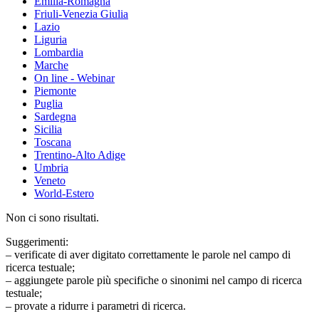
Emilia-Romagna
Friuli-Venezia Giulia
Lazio
Liguria
Lombardia
Marche
On line - Webinar
Piemonte
Puglia
Sardegna
Sicilia
Toscana
Trentino-Alto Adige
Umbria
Veneto
World-Estero
Non ci sono risultati.
Suggerimenti:
– verificate di aver digitato correttamente le parole nel campo di
ricerca testuale;
– aggiungete parole più specifiche o sinonimi nel campo di ricerca
testuale;
– provate a ridurre i parametri di ricerca.