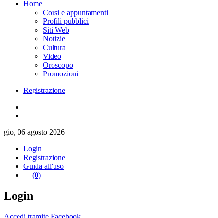
Home
Corsi e appuntamenti
Profili pubblici
Siti Web
Notizie
Cultura
Video
Oroscopo
Promozioni
Registrazione
gio, 06 agosto 2026
Login
Registrazione
Guida all'uso
(0)
Login
Accedi tramite Facebook