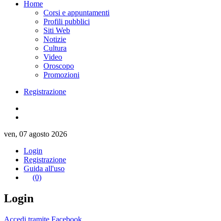
Home
Corsi e appuntamenti
Profili pubblici
Siti Web
Notizie
Cultura
Video
Oroscopo
Promozioni
Registrazione
ven, 07 agosto 2026
Login
Registrazione
Guida all'uso
(0)
Login
Accedi tramite Facebook