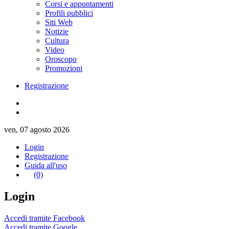
Corsi e appuntamenti
Profili pubblici
Siti Web
Notizie
Cultura
Video
Oroscopo
Promozioni
Registrazione
ven, 07 agosto 2026
Login
Registrazione
Guida all'uso
(0)
Login
Accedi tramite Facebook
Accedi tramite Google