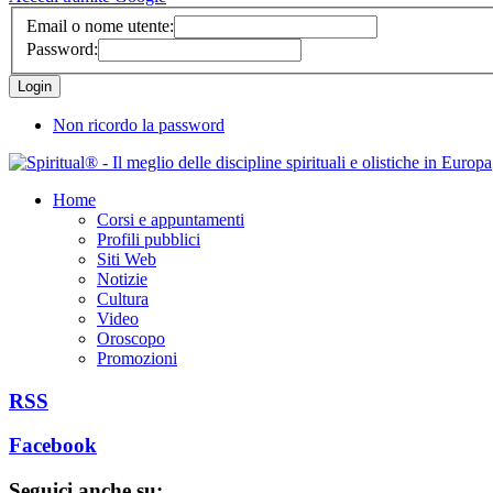
Email o nome utente:
Password:
Non ricordo la password
Home
Corsi e appuntamenti
Profili pubblici
Siti Web
Notizie
Cultura
Video
Oroscopo
Promozioni
RSS
Facebook
Seguici anche su: