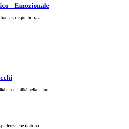
ico - Emozionale
adionica, riequilibrio,…
occhi
à e sensibilità nella lettura…
 esperienza che dottrina.…