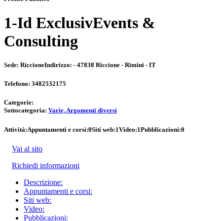
1-Id ExclusivEvents &
Consulting
Sede:
Riccione
Indirizzo:
- 47838 Riccione - Rimini - IT
Telefono:
3482532175
Categorie:
Sottocategoria:
Varie, Argomenti diversi
Attività:
Appuntamenti e corsi:
0
Siti web:
1
Video:
1
Pubblicazioni:
0
Vai al sito
Richiedi informazioni
Descrizione:
Appuntamenti e corsi:
Siti web:
Video:
Pubblicazioni: