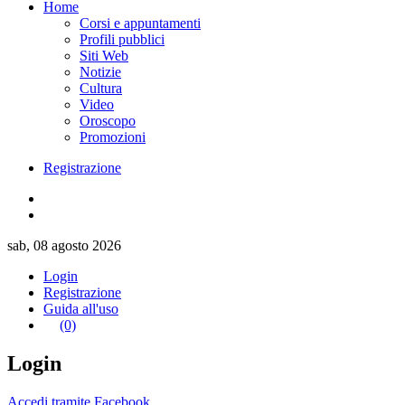
Home
Corsi e appuntamenti
Profili pubblici
Siti Web
Notizie
Cultura
Video
Oroscopo
Promozioni
Registrazione
sab, 08 agosto 2026
Login
Registrazione
Guida all'uso
(0)
Login
Accedi tramite Facebook