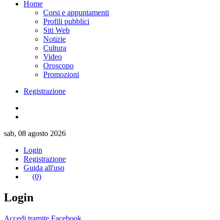
Home
Corsi e appuntamenti
Profili pubblici
Siti Web
Notizie
Cultura
Video
Oroscopo
Promozioni
Registrazione
sab, 08 agosto 2026
Login
Registrazione
Guida all'uso
(0)
Login
Accedi tramite Facebook