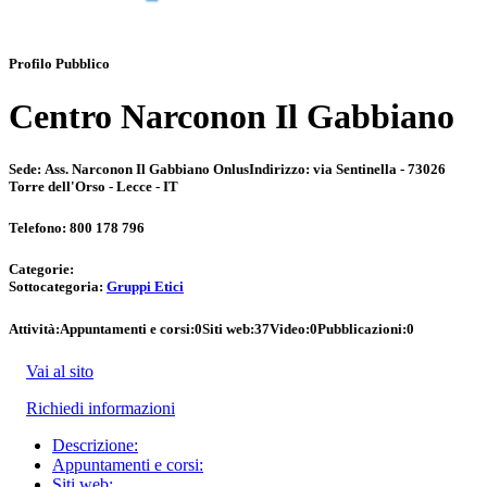
Profilo Pubblico
Centro Narconon Il Gabbiano
Sede:
Ass. Narconon Il Gabbiano Onlus
Indirizzo:
via Sentinella - 73026
Torre dell'Orso - Lecce - IT
Telefono:
800 178 796
Categorie:
Sottocategoria:
Gruppi Etici
Attività:
Appuntamenti e corsi:
0
Siti web:
37
Video:
0
Pubblicazioni:
0
Vai al sito
Richiedi informazioni
Descrizione:
Appuntamenti e corsi:
Siti web: