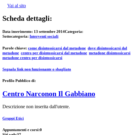
Vai al sito
Scheda dettagli:
Data inserimento:
13 settembre 2014
Categoria:
Sottocategoria:
Interventi sociali
Parole chiave:
come disintossicarsi dal metadone
dove disintossicarsi dal
metadone
centro per disintossicarsi dal metadone
metadone disintossicarsi
metadone centro per disintossicarsi
Segnala link non funzionante o sbagliato
Profilo Pubblico di:
Centro Narconon Il Gabbiano
Descrizione non inserita dall'utente.
Gruppi Etici
Appuntamenti e corsi:
0
Siti web:
37