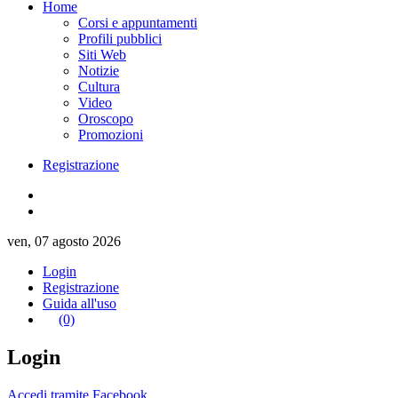
Home
Corsi e appuntamenti
Profili pubblici
Siti Web
Notizie
Cultura
Video
Oroscopo
Promozioni
Registrazione
ven, 07 agosto 2026
Login
Registrazione
Guida all'uso
(0)
Login
Accedi tramite Facebook