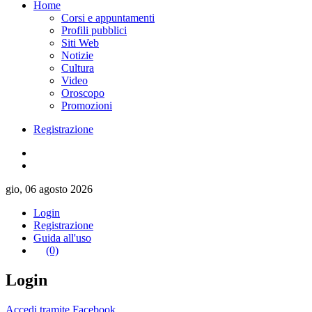
Home
Corsi e appuntamenti
Profili pubblici
Siti Web
Notizie
Cultura
Video
Oroscopo
Promozioni
Registrazione
gio, 06 agosto 2026
Login
Registrazione
Guida all'uso
(0)
Login
Accedi tramite Facebook