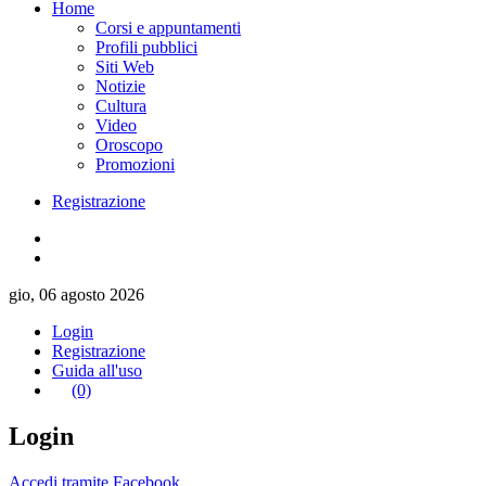
Home
Corsi e appuntamenti
Profili pubblici
Siti Web
Notizie
Cultura
Video
Oroscopo
Promozioni
Registrazione
gio, 06 agosto 2026
Login
Registrazione
Guida all'uso
(0)
Login
Accedi tramite Facebook