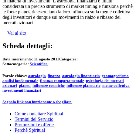
in materia di investimenti. L’astrologia finanziaria è infatti
considerata un preciso strumento di market timing e funziona perchè
le forze planetarie esercitano la loro influenza sulla mente collettiva
degli investitori e dunque sui movimenti in rialzo e ribasso dei
mercati azionari.
Vai al sito
Scheda dettagli:
Data inserimento:
11 agosto 2011
Categoria:
Sottocategoria:
Scientifica
Parole chiave:
astrologia
finanza
astrologia finanziaria
geomagnetismo
analisi fondamentale
finanza comportamentale
psicologia dei mercati
azionari
pianeti
influenze cosmiche
influenze planetarie
mente collettiva
investimenti finanziari
Segnala link non funzionante o sbagliato
Come contattare Spiritual
Termini del Servizio
Promozioni e offerte
Perchè Spiritual