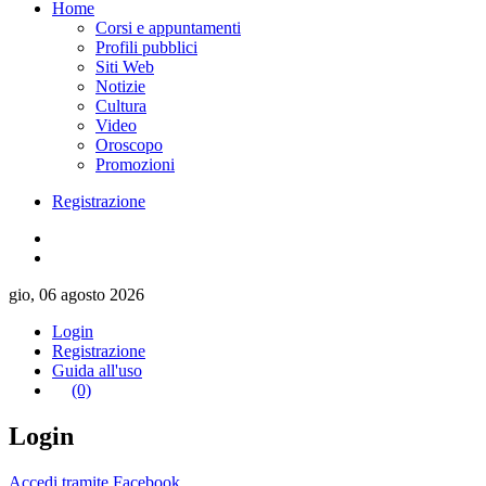
Home
Corsi e appuntamenti
Profili pubblici
Siti Web
Notizie
Cultura
Video
Oroscopo
Promozioni
Registrazione
gio, 06 agosto 2026
Login
Registrazione
Guida all'uso
(0)
Login
Accedi tramite Facebook