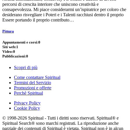
percorsi di crescita interiore che uniscono creatività e
consapevolezza. Mi piace considerarmi un’ispiratrice per coloro che
desiderano risvegliare i Poteri e i Talenti racchiusi dentro il proprio
Essere portando il proprio contributo…
Pittura
Appuntamenti e corsi:
0
Siti web:
1
Video:
0
Pubblicazioni:
0
Scopri di più
Come contattare Spiritual
Termini del Servizio
Promozioni e offerte
Perchè Spiritual
Privacy Policy
Cookie Policy
© 1998-2026 Spiritual - Tutti i diritti sono riservati. Spiritual® e
Spiritual Search® sono marchi registrati. La riproduzione anche
parziale dei contenuti di Spiritual è vietata. Spiritual non è in alcun