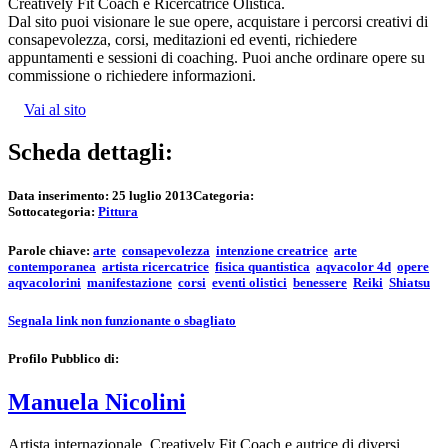
Creatively Fit Coach e Ricercatrice Olistica.
Dal sito puoi visionare le sue opere, acquistare i percorsi creativi di
consapevolezza, corsi, meditazioni ed eventi, richiedere
appuntamenti e sessioni di coaching. Puoi anche ordinare opere su
commissione o richiedere informazioni.
Vai al sito
Scheda dettagli:
Data inserimento:
25 luglio 2013
Categoria:
Sottocategoria:
Pittura
Parole chiave:
arte
consapevolezza
intenzione creatrice
arte
contemporanea
artista ricercatrice
fisica quantistica
aqvacolor 4d
opere
aqvacolorini
manifestazione
corsi
eventi olistici
benessere
Reiki
Shiatsu
Segnala link non funzionante o sbagliato
Profilo Pubblico di:
Manuela Nicolini
Artista internazionale, Creatively Fit Coach e autrice di diversi