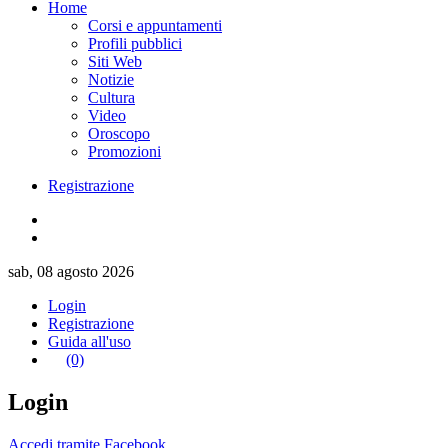
Home
Corsi e appuntamenti
Profili pubblici
Siti Web
Notizie
Cultura
Video
Oroscopo
Promozioni
Registrazione
sab, 08 agosto 2026
Login
Registrazione
Guida all'uso
(0)
Login
Accedi tramite Facebook