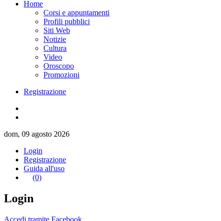
Home
Corsi e appuntamenti
Profili pubblici
Siti Web
Notizie
Cultura
Video
Oroscopo
Promozioni
Registrazione
dom, 09 agosto 2026
Login
Registrazione
Guida all'uso
(0)
Login
Accedi tramite Facebook