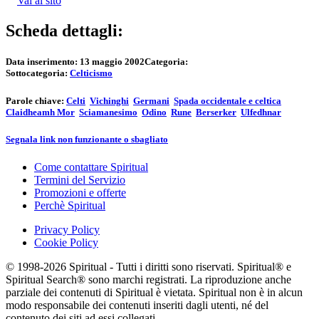
Vai al sito
Scheda dettagli:
Data inserimento:
13 maggio 2002
Categoria:
Sottocategoria:
Celticismo
Parole chiave:
Celti
Vichinghi
Germani
Spada occidentale e celtica
Claidheamh Mor
Sciamanesimo
Odino
Rune
Berserker
Ulfedhnar
Segnala link non funzionante o sbagliato
Come contattare Spiritual
Termini del Servizio
Promozioni e offerte
Perchè Spiritual
Privacy Policy
Cookie Policy
© 1998-2026 Spiritual - Tutti i diritti sono riservati. Spiritual® e
Spiritual Search® sono marchi registrati. La riproduzione anche
parziale dei contenuti di Spiritual è vietata. Spiritual non è in alcun
modo responsabile dei contenuti inseriti dagli utenti, né del
contenuto dei siti ad essi collegati.