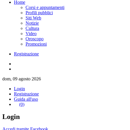
Home
Corsi e appuntamenti
Profili pubblici
Siti Web
Notizie
Cultura
Video
Oroscopo
Promozioni
Registrazione
dom, 09 agosto 2026
Login
Registrazione
Guida all'uso
(0)
Login
Accedi tramite Facebook