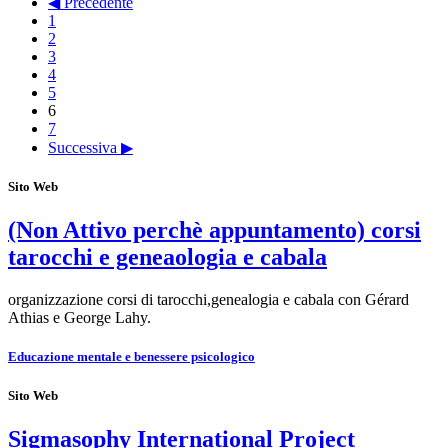
◀ Precedente
1
2
3
4
5
6
7
Successiva ▶
Sito Web
(Non Attivo perchè appuntamento) corsi
tarocchi e geneaologia e cabala
organizzazione corsi di tarocchi,genealogia e cabala con Gérard
Athias e George Lahy.
Educazione mentale e benessere psicologico
Sito Web
Sigmasophy International Project