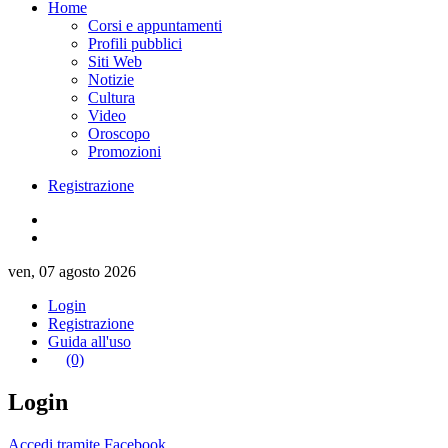
Home
Corsi e appuntamenti
Profili pubblici
Siti Web
Notizie
Cultura
Video
Oroscopo
Promozioni
Registrazione
ven, 07 agosto 2026
Login
Registrazione
Guida all'uso
(0)
Login
Accedi tramite Facebook