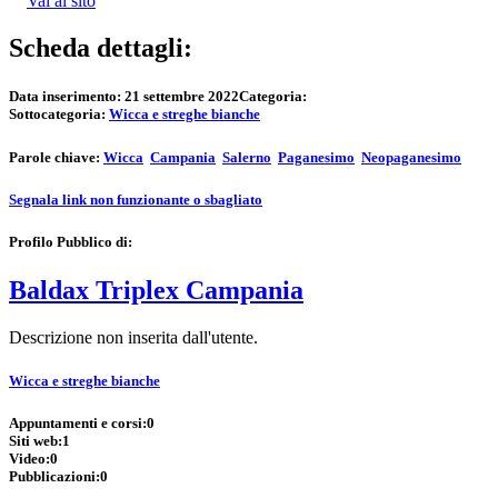
Vai al sito
Scheda dettagli:
Data inserimento:
21 settembre 2022
Categoria:
Sottocategoria:
Wicca e streghe bianche
Parole chiave:
Wicca
Campania
Salerno
Paganesimo
Neopaganesimo
Segnala link non funzionante o sbagliato
Profilo Pubblico di:
Baldax Triplex Campania
Descrizione non inserita dall'utente.
Wicca e streghe bianche
Appuntamenti e corsi:
0
Siti web:
1
Video:
0
Pubblicazioni:
0