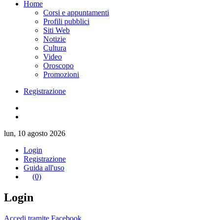
Home
Corsi e appuntamenti
Profili pubblici
Siti Web
Notizie
Cultura
Video
Oroscopo
Promozioni
Registrazione
lun, 10 agosto 2026
Login
Registrazione
Guida all'uso
(0)
Login
Accedi tramite Facebook