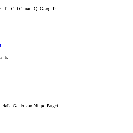
ndra.Tai Chi Chuan, Qi Gong, Pa…
m
anti.
zzata dalla Genbukan Ninpo Bugei…