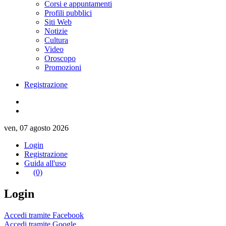
Corsi e appuntamenti
Profili pubblici
Siti Web
Notizie
Cultura
Video
Oroscopo
Promozioni
Registrazione
ven, 07 agosto 2026
Login
Registrazione
Guida all'uso
(0)
Login
Accedi tramite Facebook
Accedi tramite Google