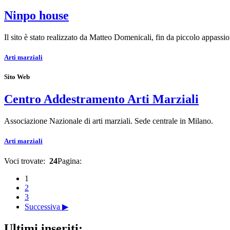
Ninpo house
Il sito è stato realizzato da Matteo Domenicali, fin da piccolo appassion
Arti marziali
Sito Web
Centro Addestramento Arti Marziali
Associazione Nazionale di arti marziali. Sede centrale in Milano.
Arti marziali
Voci trovate:
24
Pagina:
1
2
3
Successiva ▶
Ultimi inseriti: