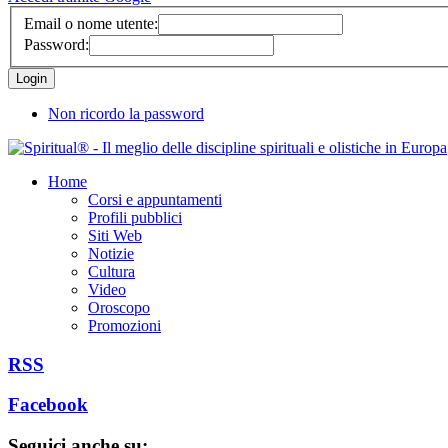
Email o nome utente:
Password:
Non ricordo la password
Home
Corsi e appuntamenti
Profili pubblici
Siti Web
Notizie
Cultura
Video
Oroscopo
Promozioni
RSS
Facebook
Seguici anche su: