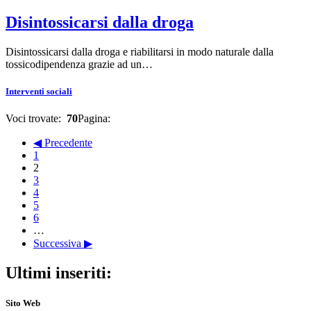
Disintossicarsi dalla droga
Disintossicarsi dalla droga e riabilitarsi in modo naturale dalla
tossicodipendenza grazie ad un…
Interventi sociali
Voci trovate:
70
Pagina:
◀ Precedente
1
2
3
4
5
6
…
Successiva ▶
Ultimi inseriti:
Sito Web