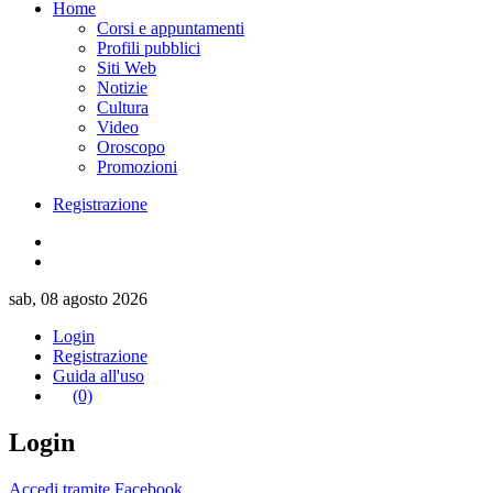
Home
Corsi e appuntamenti
Profili pubblici
Siti Web
Notizie
Cultura
Video
Oroscopo
Promozioni
Registrazione
sab, 08 agosto 2026
Login
Registrazione
Guida all'uso
(0)
Login
Accedi tramite Facebook