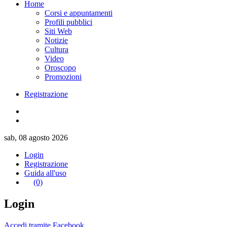
Home
Corsi e appuntamenti
Profili pubblici
Siti Web
Notizie
Cultura
Video
Oroscopo
Promozioni
Registrazione
sab, 08 agosto 2026
Login
Registrazione
Guida all'uso
(0)
Login
Accedi tramite Facebook