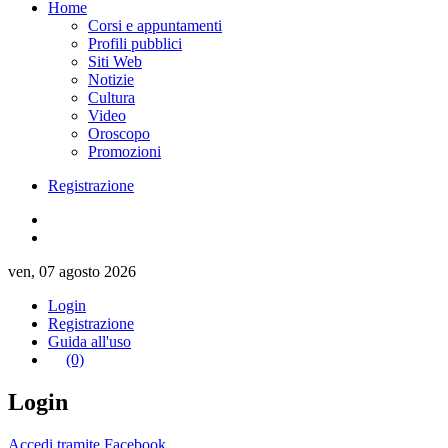
Home
Corsi e appuntamenti
Profili pubblici
Siti Web
Notizie
Cultura
Video
Oroscopo
Promozioni
Registrazione
ven, 07 agosto 2026
Login
Registrazione
Guida all'uso
(0)
Login
Accedi tramite Facebook