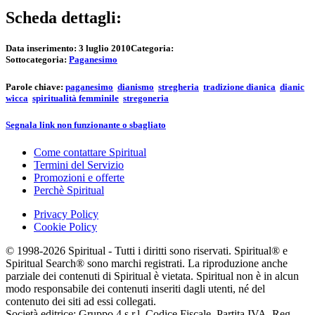
Scheda dettagli:
Data inserimento:
3 luglio 2010
Categoria:
Sottocategoria:
Paganesimo
Parole chiave:
paganesimo
dianismo
stregheria
tradizione dianica
dianic
wicca
spiritualità femminile
stregoneria
Segnala link non funzionante o sbagliato
Come contattare Spiritual
Termini del Servizio
Promozioni e offerte
Perchè Spiritual
Privacy Policy
Cookie Policy
© 1998-2026 Spiritual - Tutti i diritti sono riservati. Spiritual® e
Spiritual Search® sono marchi registrati. La riproduzione anche
parziale dei contenuti di Spiritual è vietata. Spiritual non è in alcun
modo responsabile dei contenuti inseriti dagli utenti, né del
contenuto dei siti ad essi collegati.
Società editrice: Gruppo 4 s.r.l. Codice Fiscale, Partita IVA, Reg.