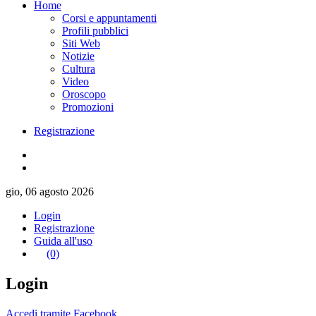
Home
Corsi e appuntamenti
Profili pubblici
Siti Web
Notizie
Cultura
Video
Oroscopo
Promozioni
Registrazione
gio, 06 agosto 2026
Login
Registrazione
Guida all'uso
(0)
Login
Accedi tramite Facebook